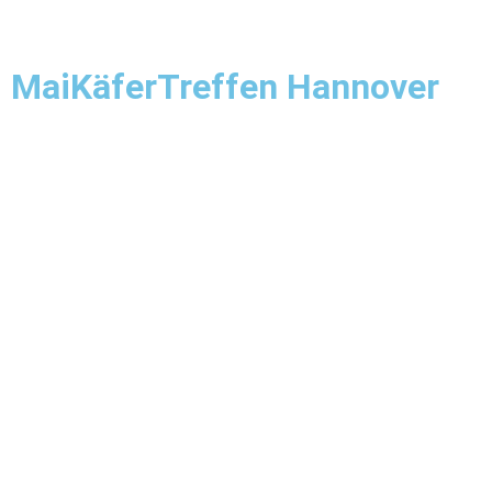
MaiKäferTreffen Hannover
Show & Shine