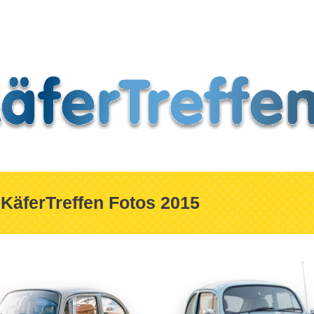
Fotos
Press
KäferTreffen Fotos 2015