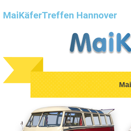
Startseite
Örtlichkeit
Teilemarkt
Show & Shine
MaiKäferTreffen Hannover
Mai