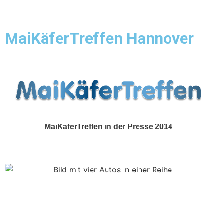
MaiKäferTreffen Hannover
Show & Shine
MaiKäferTreffen in der Presse 2014