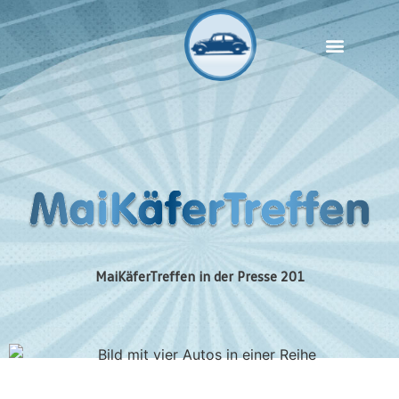
Show & Shine
MaiKäferTreffen Hannover
MaiKäferTreffen in der Presse 201