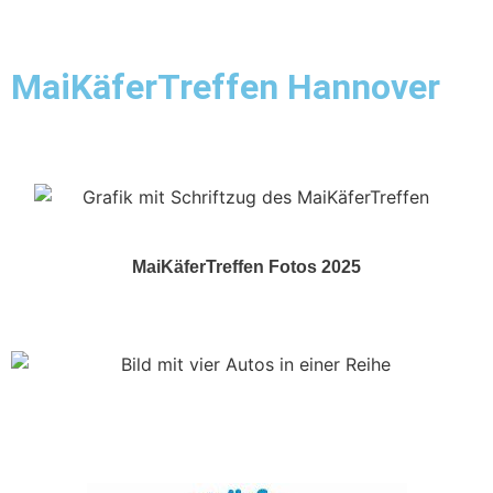
MaiKäferTreffen Hannover
Show & Shine
MaiKäferTreffen Fotos 2025