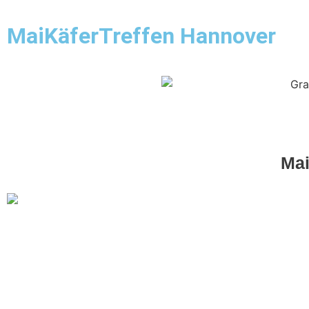
Startseite
Örtlichkeit
Teilemarkt
Show & Shine
MaiKäferTreffen Hannover
Mai