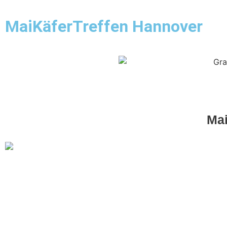
Startseite
Örtlichkeit
Teilemarkt
Show & Shine
MaiKäferTreffen Hannover
Mai