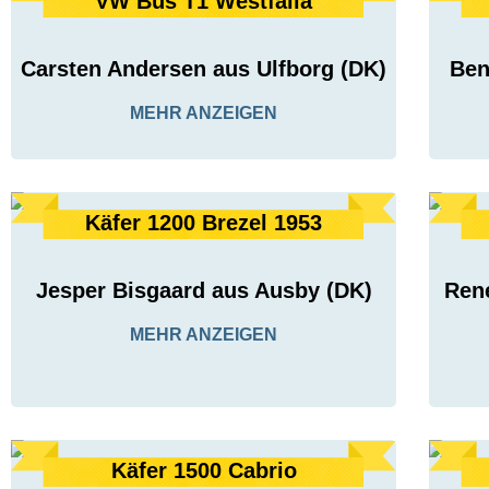
VW Bus T1 Westfalia
Carsten Andersen aus Ulfborg (DK)
Ben
MEHR ANZEIGEN
Käfer 1200 Brezel 1953
Jesper Bisgaard aus Ausby (DK)
Ren
MEHR ANZEIGEN
Käfer 1500 Cabrio