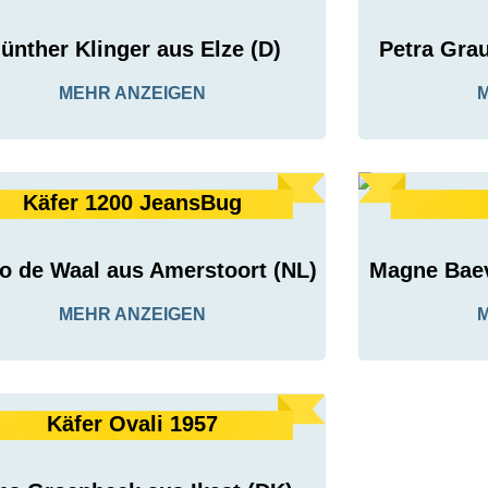
ünther Klinger aus Elze (D)
Petra Gra
MEHR ANZEIGEN
Käfer 1200 JeansBug
o de Waal aus Amerstoort (NL)
Magne Baev
MEHR ANZEIGEN
Käfer Ovali 1957