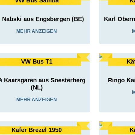
VW Bus Samba
K
 Nabski aus Engsbergen (BE)
Karl Oberm
MEHR ANZEIGEN
VW Bus T1
Kä
é Kaarsgaren aus Soesterberg
Ringo Ka
(NL)
MEHR ANZEIGEN
Käfer Brezel 1950
K