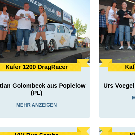
Käfer 1200 DragRacer
Käf
stian Golombeck aus Popielow
Urs Voegel
(PL)
MEHR ANZEIGEN