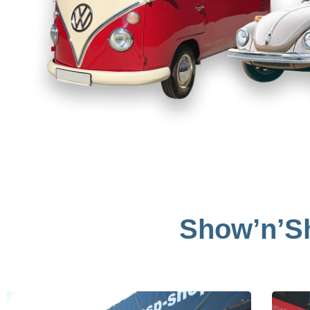
Show’n’Sh