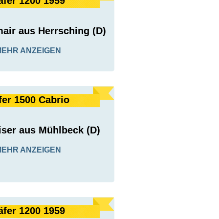
äfer 1200 1959
air aus Herrsching (D)
MEHR ANZEIGEN
fer 1500 Cabrio
iser aus Mühlbeck (D)
MEHR ANZEIGEN
äfer 1200 1959