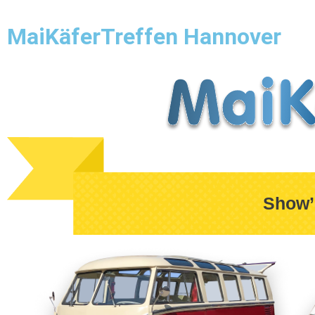
Startseite
Örtlichkeit
Teilemarkt
Show & Shine
MaiKäferTreffen Hannover
Show’