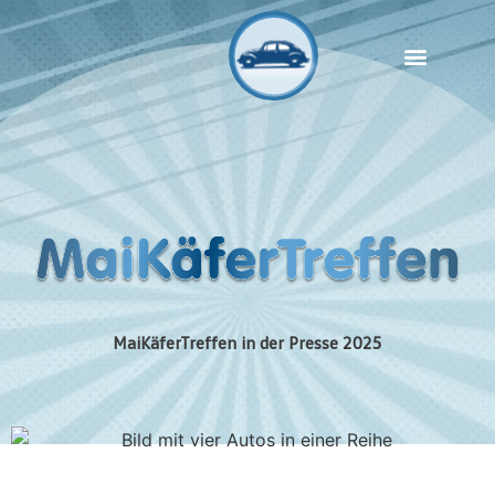
Show & Shine
MaiKäferTreffen Hannover
MaiKäferTreffen in der Presse 2025