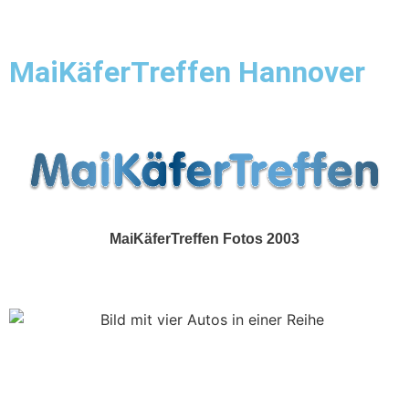
MaiKäferTreffen Hannover
Show & Shine
MaiKäferTreffen Fotos 2003