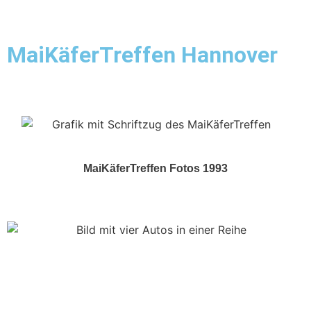
MaiKäferTreffen Hannover
Show & Shine
MaiKäferTreffen Fotos 1993